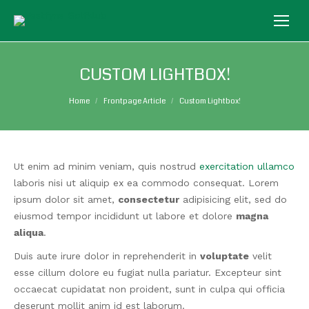
CUSTOM LIGHTBOX!
You are here:
Home
Frontpage Article
Custom Lightbox!
Ut enim ad minim veniam, quis nostrud
exercitation ullamco
laboris nisi ut aliquip ex ea commodo consequat. Lorem
ipsum dolor sit amet,
consectetur
adipisicing elit, sed do
eiusmod tempor incididunt ut labore et dolore
magna
aliqua
.
Duis aute irure dolor in reprehenderit in
voluptate
velit
esse cillum dolore eu fugiat nulla pariatur. Excepteur sint
occaecat cupidatat non proident, sunt in culpa qui officia
deserunt mollit anim id est laborum.