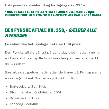
Halv greenfee
weekend og helligdage kr. 275,-
* OBS EN GÆST ER ET MEDLEM FRA EN ANDEN GOLFKLUB OG IKKE
KLUBBENS EGNE MEDLEMMER! FLEX-MEDLEMMER KAN IKKE FÅ RABAT!
DEN FYNSKE AFTALE KR. 350,-
GÆLDER ALLE
HVERDAGE
(weekender/helligedage betales fuld pris):
Den Fynske aftale går ud på at fuldgyldige medlemmer af
en fynsk klub kan spille hos hinanden på hverdage med kr.
100,- i rabat.
Samarbejdet gælder nedenstående baner på Fyn og øerne
– undtaget Great Northern og Ærø Golf Klub:
Barløseborg Golf Klub
Blommenslyst Golfklub af 2014
Bogense Golfklub
Faaborg Golfklub