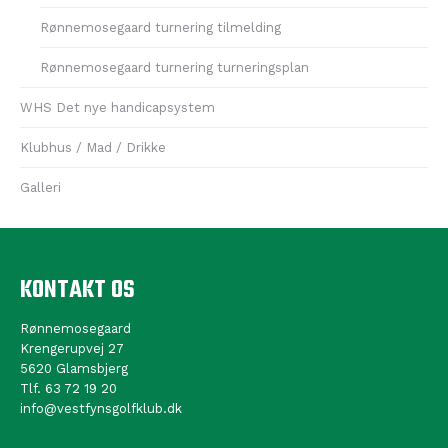
Rønnemosegaard turnering tilmelding
Rønnemosegaard turnering turneringsplan
WHS Det nye handicapsystem
Klubhus / Mad / Drikke
Galleri
KONTAKT OS
Rønnemosegaard
Krengerupvej 27
5620 Glamsbjerg
Tlf. 63 72 19 20
info@vestfynsgolfklub.dk