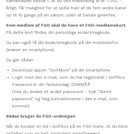
Samarbejdet består i, at du ved indbetaling af kr. 1.250, –
årligt, får mulighed for at spille hver af de fem andre baner
op til 10 gange på en sæson, uden at betale greenfee.
Som medlem af FGO skal du have et FGO-medlemskort.
På dette kort findes din personlige kode/stregkode.
Du kan også få din kode/stregkode på din mobiltelefon
(kræver en smartphone)
Du gør sådan:
Download appen ”GolfMore” på din smartphone
Login med den e-mail, som du har registreret i GolfBox
Password er din fødselsdag: DDMMÅÅ
(Hvis du ønsker et andet password – tryk ”Glemt
password” og følg instruktionerne i den e-mail, som
kommer)
Sådan bruger du FGO-ordningen
Når du booker en tid i GolfBox på en FGO-bane, vil du blive
opfattet som en helt almindelig greenfeegæst.