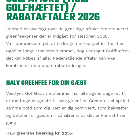
GOLFHÆFTET) /
RABATAFTALER 2026
Hermed en oversigt over de gensidige aftaler om reduceret
greenfee-priser der er indgået for sæsonen 2026.
Vær opmærksom på, at ordningerne ikke gælder for flex-
og/eller langdistancemedlemmer, dog undtaget Golfhæftet,
det kan købes af alle. Nedenstående aftaler kan ikke
kombineres med andre rabatordninger.
HALV GREENFEE FOR DIN GÆST
Vestfyns Golfklubs medlemmer har alle ugens dage ret til
at medtage én gæst* til halv greenfee. Gæsten skal spille i
samme bold som dig. Det er dig som vært, som bekræfter
og betaler for gæsten – så sikrer vi os det er korrekt hver
gang !
Halv greenfee
hverdag kr. 225,-