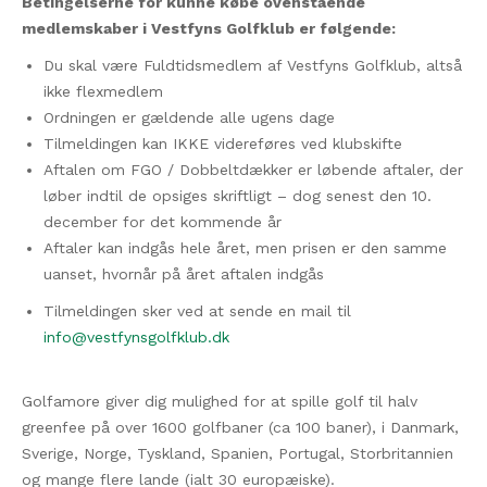
Betingelserne for kunne købe ovenstående
medlemskaber i Vestfyns Golfklub er følgende:
​Du skal være Fuldtidsmedlem af Vestfyns Golfklub, altså
ikke flexmedlem
Ordningen er gældende alle ugens dage
Tilmeldingen kan IKKE videreføres ved klubskifte
Aftalen om FGO / Dobbeltdækker er løbende aftaler, der
løber indtil de opsiges skriftligt – dog senest den 10.
december for det kommende år
Aftaler kan indgås hele året, men prisen er den samme
uanset, hvornår på året aftalen indgås
Tilmeldingen sker ved at sende en mail til
info@vestfynsgolfklub.dk
Golfamore giver dig mulighed for at spille golf til halv
greenfee på over 1600 golfbaner (ca 100 baner), i Danmark,
Sverige, Norge, Tyskland, Spanien, Portugal, Storbritannien
og mange flere lande (ialt 30 europæiske).