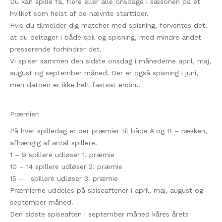
Du kan spille få, flere eller alle onsdage i sæsonen på et
hvilket som helst af de nævnte starttider.
Hvis du tilmelder dig matcher med spisning, forventes det,
at du deltager i både spil og spisning, med mindre andet
presserende forhindrer det.
Vi spiser sammen den sidste onsdag i månederne april, maj,
august og september måned. Der er også spisning i juni,
men datoen er ikke helt fastsat endnu.
Præmier:
På hver spilledag er der præmier til både A og B – rækken,
afhængig af antal spillere.
1 – 9 spillere udløser 1. præmie
10 – 14 spillere udløser 2. præmie
15 – spillere udløser 3. præmie
Præmierne uddeles på spiseaftener i april, maj, august og
september måned.
Den sidste spiseaften i september måned kåres årets