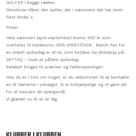
GOLFER i begge rækker.
Derudover kåres den spiller, der i sæsonens løb har lavet
flest Birdie`s.
Priser:
Hele sæsonen (april-september) koster 500 kr som
overføres til bankkonto 0815-8159737439. Match-fee for
en enkelt spilledag er 40 kr, som betales via Mobilpay på:
3877HQ – husk at påføre spilledag.
Beløbet bruges til præmier og fællesspisninger.
Hvis du er i tvivl om noget, er du velkommen til at kontakte
en af damerne i udvalget. Vi er behjælpelige og vil gøre alt
for at besvare dit spørgsmål.
Vi glæder os til at se dig.
KLUBBER I KLUBBEN