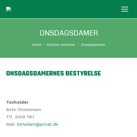
ONSDAGSDAMER
You are here:
Home
Klubber i klubben
Onsdagsdamer
ONSDAGSDAMERNES BESTYRELSE
Tovholder
Birte Christensen
Tlf. 3059 1161
Mail:
birtedam@privat.dk