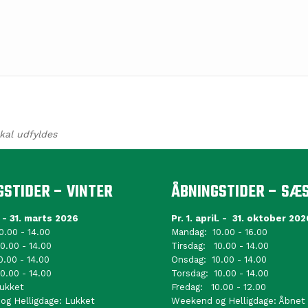
kal udfyldes
GSTIDER – VINTER
ÅBNINGSTIDER – SÆ
. - 31. marts 2026
Pr. 1. april. - 31. oktober 202
0.00 - 14.00
Mandag: 10.00 - 16.00
0.00 - 14.00
Tirsdag: 10.00 - 14.00
0.00 - 14.00
Onsdag: 10.00 - 14.00
0.00 - 14.00
Torsdag: 10.00 - 14.00
ukket
Fredag: 10.00 - 12.00
g Helligdage: Lukket
Weekend og Helligdage: Åbnet 