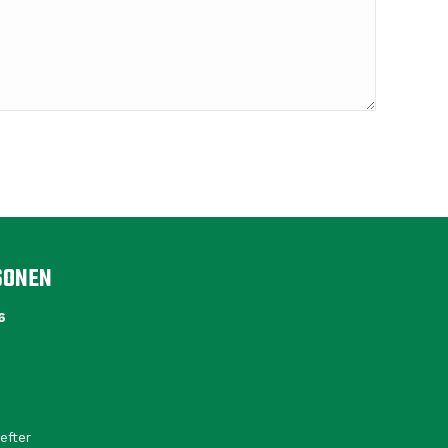
SONEN
6
efter