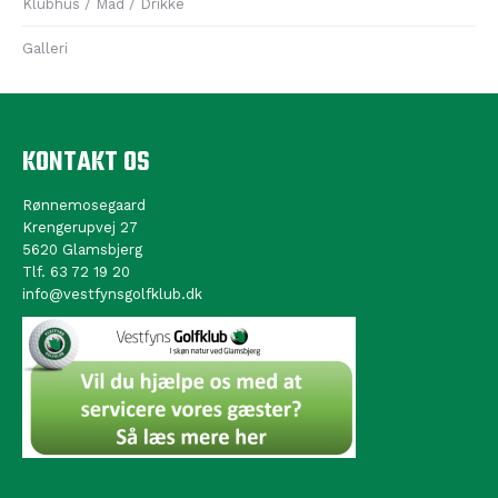
Klubhus / Mad / Drikke
Galleri
KONTAKT OS
Rønnemosegaard
Krengerupvej 27
5620 Glamsbjerg
Tlf. 63 72 19 20
info@vestfynsgolfklub.dk