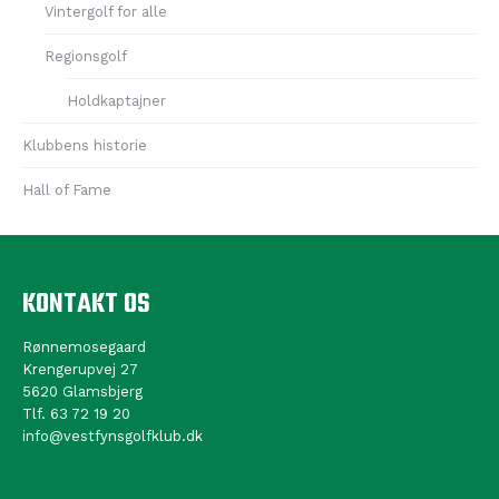
Vintergolf for alle
Regionsgolf
Holdkaptajner
Klubbens historie
Hall of Fame
KONTAKT OS
Rønnemosegaard
Krengerupvej 27
5620 Glamsbjerg
Tlf. 63 72 19 20
info@vestfynsgolfklub.dk