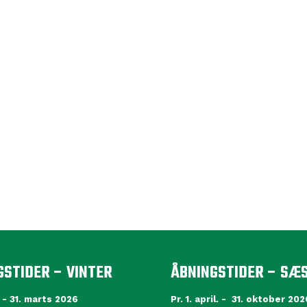
GSTIDER – VINTER
ÅBNINGSTIDER – SÆ
. - 31. marts 2026
Pr. 1. april. - 31. oktober 202