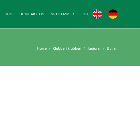
SHOP
KONTAKT OS
MEDLEMMER
JOB
You are here:
Home
Klubber i klubben
Juniorer
Galleri