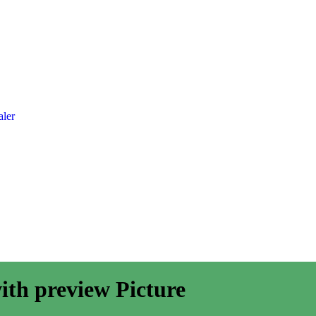
aler
with preview Picture