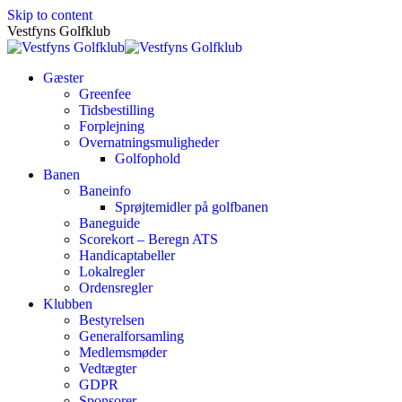
Skip to content
Vestfyns Golfklub
Gæster
Greenfee
Tidsbestilling
Forplejning
Overnatningsmuligheder
Golfophold
Banen
Baneinfo
Sprøjtemidler på golfbanen
Baneguide
Scorekort – Beregn ATS
Handicaptabeller
Lokalregler
Ordensregler
Klubben
Bestyrelsen
Generalforsamling
Medlemsmøder
Vedtægter
GDPR
Sponsorer