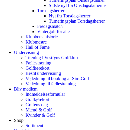
Turneringsplan Onsdagsdamer
Sidste nyt fra Onsdagsdamerne
Torsdagsherrer
Nyt fra Torsdagsherrer
Turneringsplan Torsdagsherrer
Fredagsmatch
Vintergolf for alle
Klubbens historie
Klubmestre
Hall of Fame
Undervisning
Træning i Vestfyns Golfklub
Fællestræning
Golfkørekort
Bestil undervisning
Vejledning til booking af Sim-Golf
Vejledning til fællestræning
Bliv medlem
Indmeldelsesformular
Golfkørekort
Golfens dag
Mænd & Golf
Kvinder & Golf
Shop
Sortiment