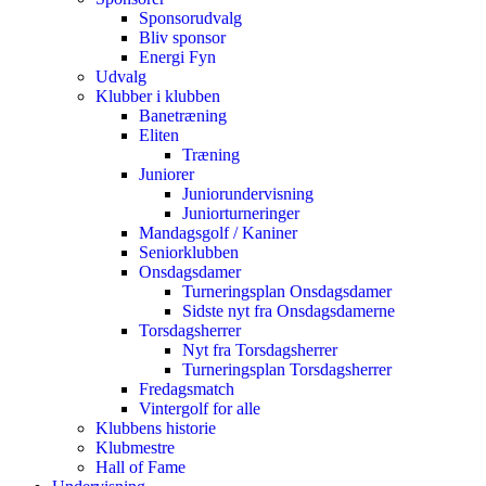
Sponsorudvalg
Bliv sponsor
Energi Fyn
Udvalg
Klubber i klubben
Banetræning
Eliten
Træning
Juniorer
Juniorundervisning
Juniorturneringer
Mandagsgolf / Kaniner
Seniorklubben
Onsdagsdamer
Turneringsplan Onsdagsdamer
Sidste nyt fra Onsdagsdamerne
Torsdagsherrer
Nyt fra Torsdagsherrer
Turneringsplan Torsdagsherrer
Fredagsmatch
Vintergolf for alle
Klubbens historie
Klubmestre
Hall of Fame