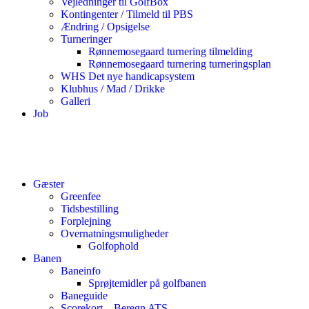
Vejledninger til GolfBox
Kontingenter / Tilmeld til PBS
Ændring / Opsigelse
Turneringer
Rønnemosegaard turnering tilmelding
Rønnemosegaard turnering turneringsplan
WHS Det nye handicapsystem
Klubhus / Mad / Drikke
Galleri
Job
Gæster
Greenfee
Tidsbestilling
Forplejning
Overnatningsmuligheder
Golfophold
Banen
Baneinfo
Sprøjtemidler på golfbanen
Baneguide
Scorekort – Beregn ATS