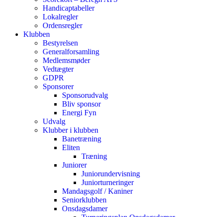
Handicaptabeller
Lokalregler
Ordensregler
Klubben
Bestyrelsen
Generalforsamling
Medlemsmøder
Vedtægter
GDPR
Sponsorer
Sponsorudvalg
Bliv sponsor
Energi Fyn
Udvalg
Klubber i klubben
Banetræning
Eliten
Træning
Juniorer
Juniorundervisning
Juniorturneringer
Mandagsgolf / Kaniner
Seniorklubben
Onsdagsdamer