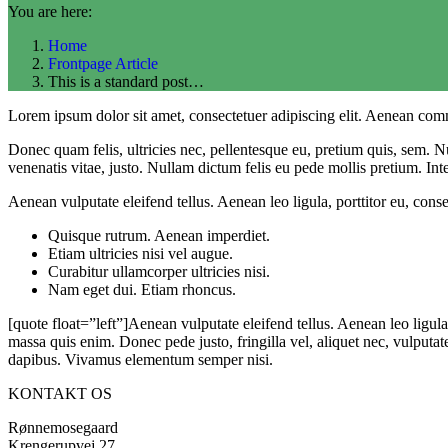
You are here:
Home
Frontpage Article
This is a standard post…
Lorem ipsum dolor sit amet, consectetuer adipiscing elit. Aenean com
Donec quam felis, ultricies nec, pellentesque eu, pretium quis, sem. Nu
venenatis vitae, justo. Nullam dictum felis eu pede mollis pretium. I
Aenean vulputate eleifend tellus. Aenean leo ligula, porttitor eu, conse
Quisque rutrum. Aenean imperdiet.
Etiam ultricies nisi vel augue.
Curabitur ullamcorper ultricies nisi.
Nam eget dui. Etiam rhoncus.
[quote float=”left”]Aenean vulputate eleifend tellus. Aenean leo ligula
massa quis enim. Donec pede justo, fringilla vel, aliquet nec, vulputate
dapibus. Vivamus elementum semper nisi.
KONTAKT OS
Rønnemosegaard
Krengerupvej 27