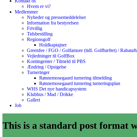
Kontakt os
Hvem er vi?
Medlemmer
Nyheder og pressemeddelelser
Information fra bestyrelsen
Frivillig
Tidsbestilling
Regionsgolf
Holdkaptajner
Greenfee / FGO / Golfamore (tidl. Golfhæftet) / Rabataft
Vejledninger til GolfBox
Kontingenter / Tilmeld til PBS
Ændring / Opsigelse
Turneringer
Rønnemosegaard turnering tilmelding
Rønnemosegaard turnering turneringsplan
WHS Det nye handicapsystem
Klubhus / Mad / Drikke
Galleri
Job
This is a standard post format 