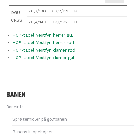
70,7/130
67,2/121
H
DGU
CRSS
76,4/140
72,1/122
D
HCP-tabel Vestfyn herrer gul
HCP-tabel Vestfyn herrer rød
HCP-tabel Vestfyn damer rød
HCP-tabel Vestfyn damer gul
BANEN
Baneinfo
Sprøjtemidler på golfbanen
Banens klippehøjder