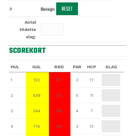
3
Antal
tildelte
slag:
SCOREKORT
HUL
GUL
RØD
PAR
HCP
SLAG
1
122
107
3
17
2
439
381
5
11
3
344
298
4
7
4
174
154
3
13