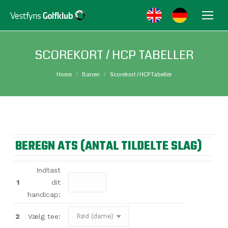
SCOREKORT / HCP TABELLER
You are here:
Home
Banen
Scorekort / HCP Tabeller
BEREGN ATS (ANTAL TILDELTE SLAG)
Indtast
1
dit
handicap:
2
Vælg tee: