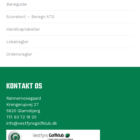
Baneguide
Scorekort – Beregn ATS
Handicaptabeller
Lokalregler
Ordensregler
KONTAKT OS
Rønnemosegaard
Krengerupvej 27
5620 Glamsbjerg
Tlf. 63 72 19 20
info@vestfynsgolfklub.dk